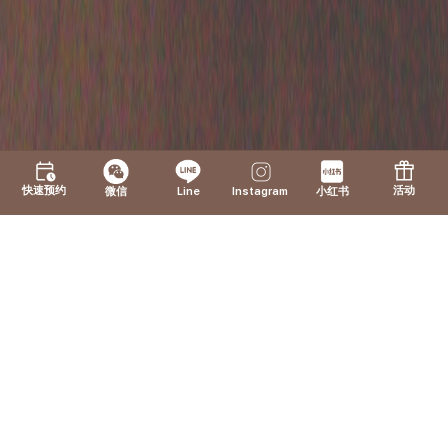
1
2
快速预约
活动
微信
Line
Instagram
小红书
3
4
5
이벤트
1
ATELIER de KLEAM
수면 울쎄라
수면 리쥬란
수면 줄기세포
수면 스킨부스터
-35%